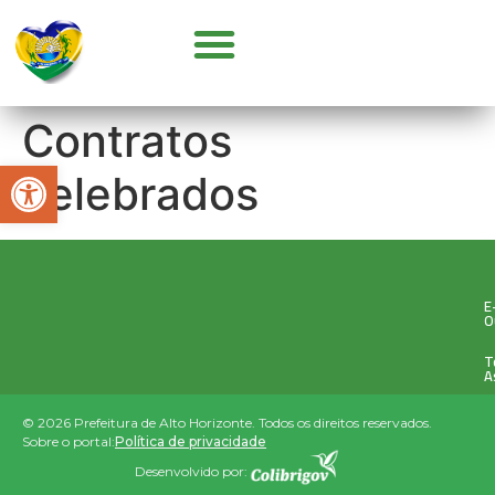
GOVERNO E SECRETARIAS
CONCURSOS E SELEÇÕES
PARCERIA COM OSC’S
Contratos
Abrir a barra de ferramentas
celebrados
E
O
T
A
© 2026 Prefeitura de Alto Horizonte. Todos os direitos reservados.
Sobre o portal:
Política de privacidade
Desenvolvido por: