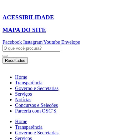
Ir
para
o
ACESSIBILIDADE
conteúdo
MAPA DO SITE
Facebook
Instagram
Youtube
Envelope
Pesquisar
...
Resultados
Home
Transparência
Governo e Secretarias
Serviços
Notícias
Concursos e Seleções
Parceria com OSC’S
Home
Transparência
Governo e Secretarias
Serviços