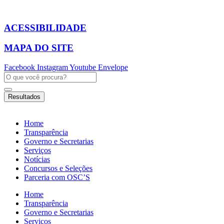
Ir
para
o
ACESSIBILIDADE
conteúdo
MAPA DO SITE
Facebook
Instagram
Youtube
Envelope
Pesquisar
...
Resultados
Home
Transparência
Governo e Secretarias
Serviços
Notícias
Concursos e Seleções
Parceria com OSC’S
Home
Transparência
Governo e Secretarias
Serviços