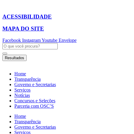
Ir
para
o
ACESSIBILIDADE
conteúdo
MAPA DO SITE
Facebook
Instagram
Youtube
Envelope
Pesquisar
...
Resultados
Home
Transparência
Governo e Secretarias
Serviços
Notícias
Concursos e Seleções
Parceria com OSC’S
Home
Transparência
Governo e Secretarias
Serviços