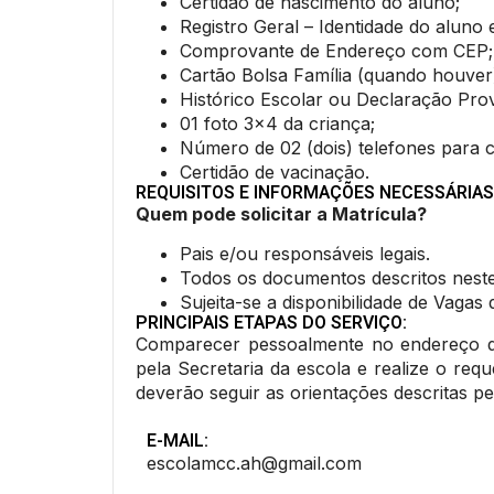
Certidão de nascimento do aluno;
Registro Geral – Identidade do aluno 
Comprovante de Endereço com CEP;
Cartão Bolsa Família (quando houver
Histórico Escolar ou Declaração Prov
01 foto 3x4 da criança;
Número de 02 (dois) telefones para
Certidão de vacinação.
REQUISITOS E INFORMAÇÕES NECESSÁRIAS
Quem pode solicitar a Matrícula?
Pais e/ou responsáveis legais.
Todos os documentos descritos neste
Sujeita-se a disponibilidade de Vaga
PRINCIPAIS ETAPAS DO SERVIÇO:
Comparecer pessoalmente no endereço da 
pela Secretaria da escola e realize o requ
deverão seguir as orientações descritas pe
E-MAIL:
escolamcc.ah@gmail.com