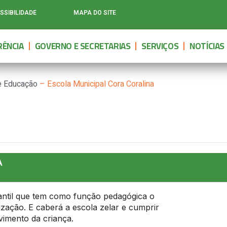
SSIBILIDADE
MAPA DO SITE
ÊNCIA
GOVERNO E SECRETARIAS
SERVIÇOS
NOTÍCIAS
de Educação
–
Escola Municipal Cora Coralina
A
antil que tem como função pedagógica o
ização. E caberá a escola zelar e cumprir
vimento da criança.