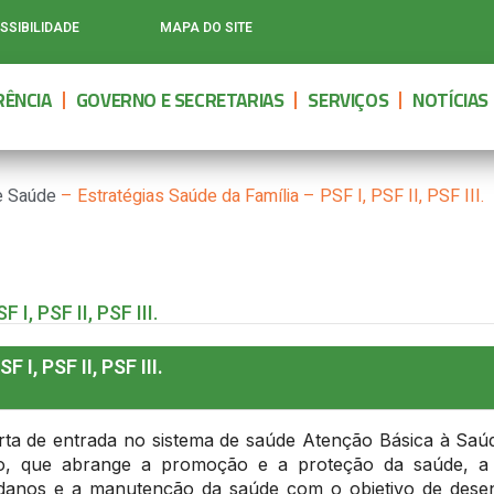
SSIBILIDADE
MAPA DO SITE
ÊNCIA
GOVERNO E SECRETARIAS
SERVIÇOS
NOTÍCIAS
de Saúde
–
Estratégias Saúde da Família – PSF I, PSF II, PSF III.
I, PSF II, PSF III.
, PSF II, PSF III.
orta de entrada no sistema de saúde Atenção Básica à Saú
ivo, que abrange a promoção e a proteção da saúde, a
e danos e a manutenção da saúde com o objetivo de dese