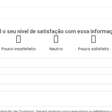
l o seu nível de satisfação com essa informa
Pouco insatisfeito
Neutro
Pouco satisfeito
tação de Ouvidoria. Servirá apenas para revisarmos e refletirmos 