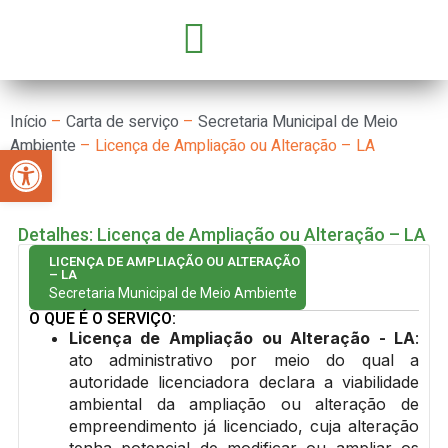
GOVERNO E SECRETARIAS
CONCURSOS E SELEÇÕES
PARCERIA COM OSC’S
Início
–
Carta de serviço
–
Secretaria Municipal de Meio
Ambiente
–
Licença de Ampliação ou Alteração – LA
Abrir a barra de ferramentas
Detalhes: Licença de Ampliação ou Alteração – LA
LICENÇA DE AMPLIAÇÃO OU ALTERAÇÃO
– LA
Secretaria Municipal de Meio Ambiente
O QUE É O SERVIÇO:
Licença de Ampliação ou Alteração - LA
:
ato administrativo por meio do qual a
autoridade licenciadora declara a viabilidade
ambiental da ampliação ou alteração de
empreendimento já licenciado, cuja alteração