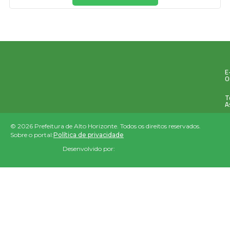
E
O
T
A
© 2026 Prefeitura de Alto Horizonte. Todos os direitos reservados.
Sobre o portal:
Política de privacidade
Desenvolvido por: