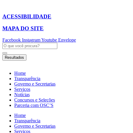
Ir
para
o
ACESSIBILIDADE
conteúdo
MAPA DO SITE
Facebook
Instagram
Youtube
Envelope
Pesquisar
...
Resultados
Home
Transparência
Governo e Secretarias
Serviços
Notícias
Concursos e Seleções
Parceria com OSC’S
Home
Transparência
Governo e Secretarias
Serviços