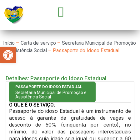
GOVERNO E SECRETARIAS
CONCURSOS E SELEÇÕES
PARCERIA COM OSC’S
Início
–
Carta de serviço
–
Secretaria Municipal de Promoção
Abrir a barra de ferramentas
e Assistência Social
–
Passaporte do Idoso Estadual
Detalhes: Passaporte do Idoso Estadual
PASSAPORTE DO IDOSO ESTADUAL
Secretaria Municipal de Promoção e
Assistência Social
O QUE É O SERVIÇO:
Passaporte do idoso Estadual é um instrumento de
acesso à garantia da gratuidade de vagas e
desconto de 50% (cinquenta por cento), no
mínimo, do valor das passagens interestaduais
para idosos cuja idade seja igual ou superior a 60