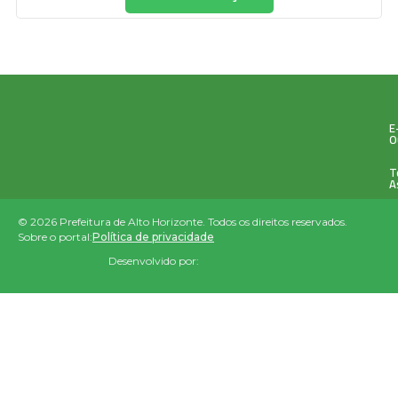
E
O
T
A
© 2026 Prefeitura de Alto Horizonte. Todos os direitos reservados.
Sobre o portal:
Política de privacidade
Desenvolvido por: