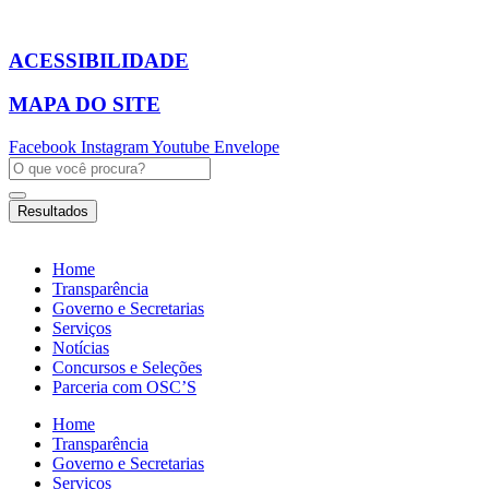
Ir
para
o
ACESSIBILIDADE
conteúdo
MAPA DO SITE
Facebook
Instagram
Youtube
Envelope
Pesquisar
...
Resultados
Home
Transparência
Governo e Secretarias
Serviços
Notícias
Concursos e Seleções
Parceria com OSC’S
Home
Transparência
Governo e Secretarias
Serviços