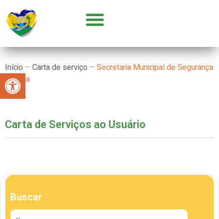
GOVERNO E SECRETARIAS
CONCURSOS E SELEÇÕES
PARCERIA COM OSC’S
Início
–
Carta de serviço
–
Secretaria Municipal de Segurança
Abrir a barra de ferramentas
Pública
Carta de Serviços ao Usuário
Buscar