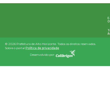
E
O
T
A
© 2026 Prefeitura de Alto Horizonte. Todos os direitos reservados.
Sobre o portal:
Política de privacidade
Desenvolvido por: