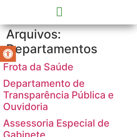
GOVERNO E SECRETARIAS
CONCURSOS E SELEÇÕES
PARCERIA COM OSC’S
Arquivos:
Departamentos
Abrir a barra de ferramentas
Frota da Saúde
Departamento de
Transparência Pública e
Ouvidoria
Assessoria Especial de
Gabinete