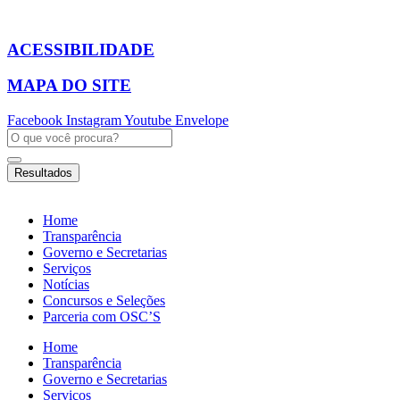
Ir
para
o
ACESSIBILIDADE
conteúdo
MAPA DO SITE
Facebook
Instagram
Youtube
Envelope
Pesquisar
...
Resultados
Home
Transparência
Governo e Secretarias
Serviços
Notícias
Concursos e Seleções
Parceria com OSC’S
Home
Transparência
Governo e Secretarias
Serviços