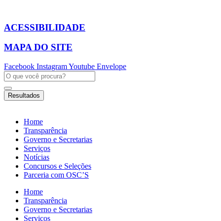
Ir
para
o
ACESSIBILIDADE
conteúdo
MAPA DO SITE
Facebook
Instagram
Youtube
Envelope
Pesquisar
...
Resultados
Home
Transparência
Governo e Secretarias
Serviços
Notícias
Concursos e Seleções
Parceria com OSC’S
Home
Transparência
Governo e Secretarias
Serviços