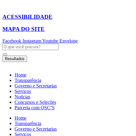
Ir
para
o
ACESSIBILIDADE
conteúdo
MAPA DO SITE
Facebook
Instagram
Youtube
Envelope
Pesquisar
...
Resultados
Home
Transparência
Governo e Secretarias
Serviços
Notícias
Concursos e Seleções
Parceria com OSC’S
Home
Transparência
Governo e Secretarias
Serviços