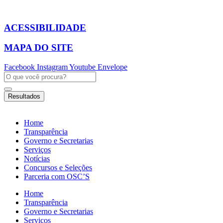
Ir
para
o
ACESSIBILIDADE
conteúdo
MAPA DO SITE
Facebook
Instagram
Youtube
Envelope
Pesquisar
...
Resultados
Home
Transparência
Governo e Secretarias
Serviços
Notícias
Concursos e Seleções
Parceria com OSC’S
Home
Transparência
Governo e Secretarias
Serviços