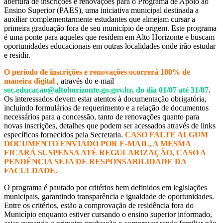
abertura de inscrições e renovações para o Programa de Apoio ao
Ensino Superior (PAES), uma iniciativa municipal destinada a
auxiliar complementarmente estudantes que almejam cursar a
primeira graduação fora de seu município de origem. Este programa
é uma ponte para aqueles que residem em Alto Horizonte e buscam
oportunidades educacionais em outras localidades onde irão estudar
e residir.
O período de inscrições e renovações ocorrerá
100% de
maneira digital
, através do e-mail
sec.educacao@altohorizonte.go.gov.br, do dia 01/07 até 31/07
.
Os interessados devem estar atentos à documentação obrigatória,
incluindo formulários de requerimento e a relação de documentos
necessários para a concessão, tanto de renovações quanto para
novas inscrições, detalhes que podem ser acessados através de links
específicos fornecidos pela Secretaria.
CASO FALTE ALGUM
DOCUMENTO ENVIADO POR E-MAIL, A MESMA
FICARÁ SUSPENSA ATÉ REGULARIZAÇÃO, CASO A
PENDÊNCIA SEJA DE RESPONSABILIDADE DA
FACULDADE.
O programa é pautado por critérios bem definidos em legislações
municipais, garantindo transparência e igualdade de oportunidades.
Entre os critérios, estão a comprovação de residência fora do
Município enquanto estiver cursando o ensino superior informado,