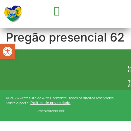
GOVERNO E SECRETARIAS
CONCURSOS E SELEÇÕES
PARCERIA COM OSC’S
Pregão presencial 62
Abrir a barra de ferramentas
E
O
T
A
© 2026 Prefeitura de Alto Horizonte. Todos os direitos reservados.
Sobre o portal:
Política de privacidade
Desenvolvido por: