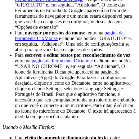
“GRATUITO” e, em seguida, “Adicionar”. O ícone das
Ferramentas de Entrada do Google aparecerá na barra de
ferramentas do navegador e um menu estará disponível para
que você faça os ajustes de configuração desejados em
“Opções de extensão”.
Para
navegar por gestos do mouse
, entre na
página da
ferramenta CrxMouse
e clique nos botões “GRATUITO” e,
em seguida, “Adicionar”. Uma tela de configurações irá se
abrir para que você faça os ajustes desejados.
Para
escrever e editar textos por reconhecimento de voz
,
entre na
página da ferramenta Dictanote
e clique nos botões
“USAR NO CHROME” e, em seguida, “Adicionar”. O
ícone da ferramenta Dictanote aparecerá na página de
Aplicativos (Apps) do Google. Para fazer a configuração
desejada, clique no ícone do Dictanote, entre no aplicativo,
clique no ícone Settings, selecione Language Settings e
Português do Brasil. Para que o aplicativo funcione, é
necessário que seu computador tenha um microfone embutido
ou que você o conecte a um microfone. Para ditar, é só clicar
no ícone do microfone do Dictanote. O texto irá aparecendo à
medida em que você for falando.
Usando o Mozilla Firefox
:
Para
efeito de aumento e diminuição do texto
, entre