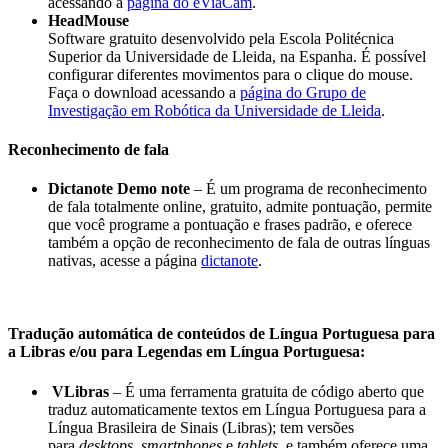
acessando a
página do eViaCam
.
HeadMouse
Software gratuito desenvolvido pela Escola Politécnica
Superior da Universidade de Lleida, na Espanha. É possível
configurar diferentes movimentos para o clique do mouse.
Faça o download acessando a
página do Grupo de
Investigação em Robótica da Universidade de Lleida
.
Reconhecimento de fala
Dictanote Demo note
– É um programa de reconhecimento
de fala totalmente online, gratuito, admite pontuação, permite
que você programe a pontuação e frases padrão, e oferece
também a opção de reconhecimento de fala de outras línguas
nativas, acesse a página
dictanote
.
Tradução automática de conteúdos de Língua Portuguesa para
a Libras e/ou para Legendas em Língua Portuguesa:
VLibras
– É uma ferramenta gratuita de código aberto que
traduz automaticamente textos em Língua Portuguesa para a
Língua Brasileira de Sinais (Libras); tem versões
para
desktops
,
smartphones
e
tablets
, e também oferece uma