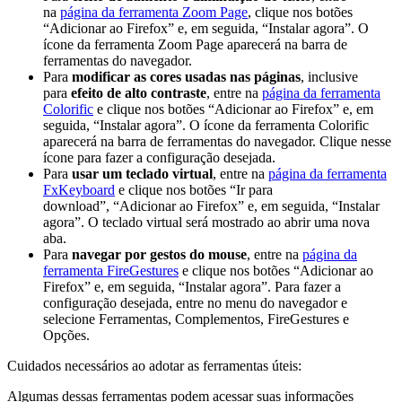
na
página da ferramenta Zoom Page
, clique nos botões
“Adicionar ao Firefox” e, em seguida, “Instalar agora”. O
ícone da ferramenta Zoom Page aparecerá na barra de
ferramentas do navegador.
Para
modificar as cores usadas nas páginas
, inclusive
para
efeito de alto contraste
, entre na
página da ferramenta
Colorific
e clique nos botões “Adicionar ao Firefox” e, em
seguida, “Instalar agora”. O ícone da ferramenta Colorific
aparecerá na barra de ferramentas do navegador. Clique nesse
ícone para fazer a configuração desejada.
Para
usar um teclado virtual
, entre na
página da ferramenta
FxKeyboard
e clique nos botões “Ir para
download”, “Adicionar ao Firefox” e, em seguida, “Instalar
agora”. O teclado virtual será mostrado ao abrir uma nova
aba.
Para
navegar por gestos do mouse
, entre na
página da
ferramenta FireGestures
e clique nos botões “Adicionar ao
Firefox” e, em seguida, “Instalar agora”. Para fazer a
configuração desejada, entre no menu do navegador e
selecione Ferramentas, Complementos, FireGestures e
Opções.
Cuidados necessários ao adotar as ferramentas úteis:
Algumas dessas ferramentas podem acessar suas informações