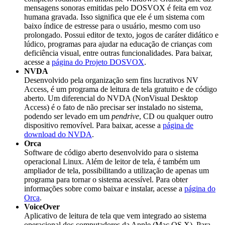
mensagens sonoras emitidas pelo DOSVOX é feita em voz
humana gravada. Isso significa que ele é um sistema com
baixo índice de estresse para o usuário, mesmo com uso
prolongado. Possui editor de texto, jogos de caráter didático e
lúdico, programas para ajudar na educação de crianças com
deficiência visual, entre outras funcionalidades. Para baixar,
acesse a
página do Projeto DOSVOX
.
NVDA
Desenvolvido pela organização sem fins lucrativos NV
Access, é um programa de leitura de tela gratuito e de código
aberto. Um diferencial do NVDA (NonVisual Desktop
Access) é o fato de não precisar ser instalado no sistema,
podendo ser levado em um
pendrive
, CD ou qualquer outro
dispositivo removível. Para baixar, acesse a
página de
download do NVDA
.
Orca
Software de código aberto desenvolvido para o sistema
operacional Linux. Além de leitor de tela, é também um
ampliador de tela, possibilitando a utilização de apenas um
programa para tornar o sistema acessível. Para obter
informações sobre como baixar e instalar, acesse a
página do
Orca
.
VoiceOver
Aplicativo de leitura de tela que vem integrado ao sistema
operacional dos computadores da Apple (Mac OS X). Para