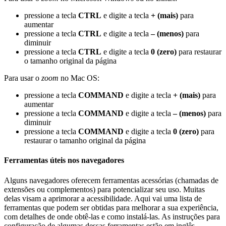
pressione a tecla
CTRL
e digite a tecla
+ (mais)
para
aumentar
pressione a tecla
CTRL
e digite a tecla
– (menos)
para
diminuir
pressione a tecla
CTRL
e digite a tecla
0 (zero)
para restaurar
o tamanho original da página
Para usar o
zoom
no Mac OS:
pressione a tecla
COMMAND
e digite a tecla
+ (mais)
para
aumentar
pressione a tecla
COMMAND
e digite a tecla
– (menos)
para
diminuir
pressione a tecla
COMMAND
e digite a tecla
0 (zero)
para
restaurar o tamanho original da página
Ferramentas úteis nos navegadores
Alguns navegadores oferecem ferramentas acessórias (chamadas de
extensões ou complementos) para potencializar seu uso. Muitas
delas visam a aprimorar a acessibilidade. Aqui vai uma lista de
ferramentas que podem ser obtidas para melhorar a sua experiência,
com detalhes de onde obtê-las e como instalá-las. As instruções para
configuração de algumas dessas ferramentas estão em inglês.