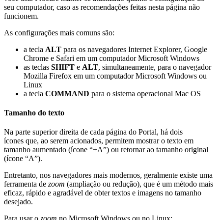
seu computador, caso as recomendações feitas nesta página não
funcionem.
As configurações mais comuns são:
a tecla
ALT
para os navegadores Internet Explorer, Google
Chrome e Safari em um computador Microsoft Windows
as teclas
SHIFT
e
ALT
, simultaneamente, para o navegador
Mozilla Firefox em um computador Microsoft Windows ou
Linux
a tecla
COMMAND
para o sistema operacional Mac OS
Tamanho do texto
Na parte superior direita de cada página do Portal, há dois
ícones que, ao serem acionados, permitem mostrar o texto em
tamanho aumentado (ícone “+A”) ou retornar ao tamanho original
(ícone “A”).
Entretanto, nos navegadores mais modernos, geralmente existe uma
ferramenta de
zoom
(ampliação ou redução), que é um método mais
eficaz, rápido e agradável de obter textos e imagens no tamanho
desejado.
Para usar o
zoom
no Microsoft Windows ou no Linux: