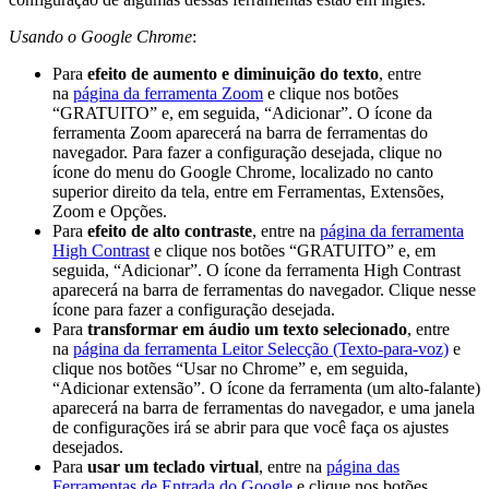
Usando o Google Chrome
:
Para
efeito de aumento e diminuição do texto
, entre
na
página da ferramenta Zoom
e clique nos botões
“GRATUITO” e, em seguida, “Adicionar”. O ícone da
ferramenta Zoom aparecerá na barra de ferramentas do
navegador. Para fazer a configuração desejada, clique no
ícone do menu do Google Chrome, localizado no canto
superior direito da tela, entre em Ferramentas, Extensões,
Zoom e Opções.
Para
efeito de alto contraste
, entre na
página da ferramenta
High Contrast
e clique nos botões “GRATUITO” e, em
seguida, “Adicionar”. O ícone da ferramenta High Contrast
aparecerá na barra de ferramentas do navegador. Clique nesse
ícone para fazer a configuração desejada.
Para
transformar em áudio um texto selecionado
, entre
na
página da ferramenta Leitor Selecção (Texto-para-voz)
e
clique nos botões “Usar no Chrome” e, em seguida,
“Adicionar extensão”. O ícone da ferramenta (um alto-falante)
aparecerá na barra de ferramentas do navegador, e uma janela
de configurações irá se abrir para que você faça os ajustes
desejados.
Para
usar um teclado virtual
, entre na
página das
Ferramentas de Entrada do Google
e clique nos botões