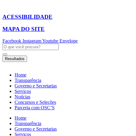
Ir
para
o
ACESSIBILIDADE
conteúdo
MAPA DO SITE
Facebook
Instagram
Youtube
Envelope
Pesquisar
...
Resultados
Home
Transparência
Governo e Secretarias
Serviços
Notícias
Concursos e Seleções
Parceria com OSC’S
Home
Transparência
Governo e Secretarias
Serviços