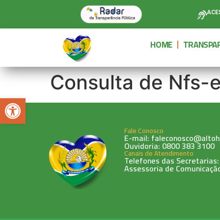
ACE
HOME
TRANSPAR
Consulta de Nfs-
Abrir a barra de ferramentas
Fale Conosco
E-mail: faleconosco@altoh
Ouvidoria: 0800 383 3100
Canais de Atendimento
Telefones das Secretarias:
Assessoria de Comunicação