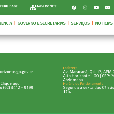
SSIBILIDADE
MAPA DO SITE
ÊNCIA
GOVERNO E SECRETARIAS
SERVIÇOS
NOTÍCIAS
e
Endereço
orizonte.go.gov.br
Av. Maracanã, Qd. 17, APM 0
Alto Horizonte - GO | CEP: 
Abrir mapa
 Clique aqui
Horário de Funcionamento
: (62) 3412 - 9199
Segunda a sexta das 07h às
17h.