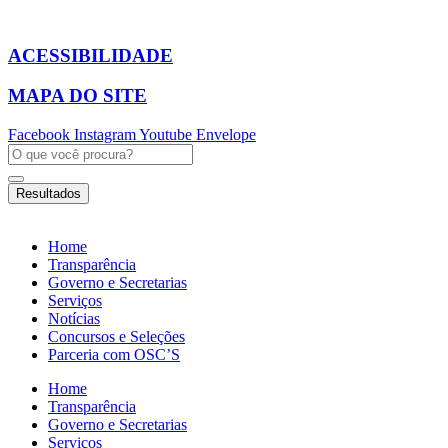
Ir
para
o
ACESSIBILIDADE
conteúdo
MAPA DO SITE
Facebook
Instagram
Youtube
Envelope
Pesquisar
...
Resultados
Home
Transparência
Governo e Secretarias
Serviços
Notícias
Concursos e Seleções
Parceria com OSC’S
Home
Transparência
Governo e Secretarias
Serviços