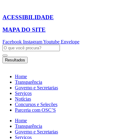
Ir
para
o
ACESSIBILIDADE
conteúdo
MAPA DO SITE
Facebook
Instagram
Youtube
Envelope
Pesquisar
...
Resultados
Home
Transparência
Governo e Secretarias
Serviços
Notícias
Concursos e Seleções
Parceria com OSC’S
Home
Transparência
Governo e Secretarias
Serviços