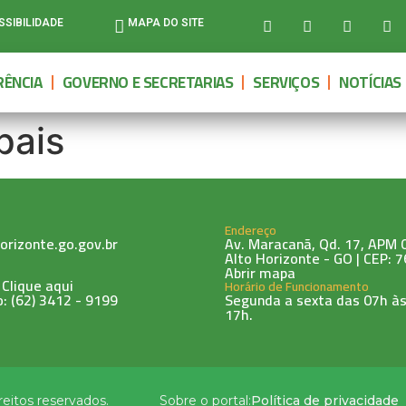
SSIBILIDADE
MAPA DO SITE
ÊNCIA
GOVERNO E SECRETARIAS
SERVIÇOS
NOTÍCIAS
pais
Endereço
orizonte.go.gov.br
Av. Maracanã, Qd. 17, APM 0
Alto Horizonte - GO | CEP: 
Abrir mapa
 Clique aqui
Horário de Funcionamento
: (62) 3412 - 9199
Segunda a sexta das 07h às
17h.
reitos reservados.
Sobre o portal:
Política de privacidade