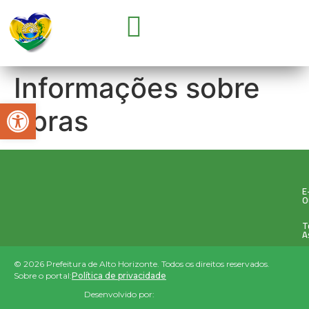
GOVERNO E SECRETARIAS
CONCURSOS E SELEÇÕES
PARCERIA COM OSC’S
Informações sobre
Abrir a barra de ferramentas
obras
E
O
T
A
© 2026 Prefeitura de Alto Horizonte. Todos os direitos reservados.
Sobre o portal:
Política de privacidade
Desenvolvido por: