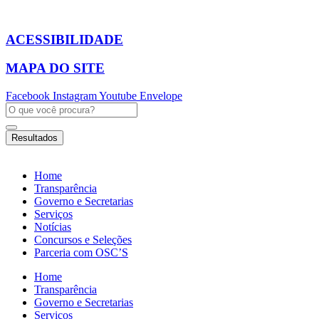
Ir
para
o
ACESSIBILIDADE
conteúdo
MAPA DO SITE
Facebook
Instagram
Youtube
Envelope
Pesquisar
...
Resultados
Home
Transparência
Governo e Secretarias
Serviços
Notícias
Concursos e Seleções
Parceria com OSC’S
Home
Transparência
Governo e Secretarias
Serviços