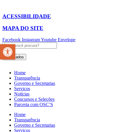
Ir
para
o
ACESSIBILIDADE
conteúdo
MAPA DO SITE
Facebook
Instagram
Youtube
Envelope
Abrir a barra de ferramentas
Pesquisar
...
Resultados
Home
Transparência
Governo e Secretarias
Serviços
Notícias
Concursos e Seleções
Parceria com OSC’S
Home
Transparência
Governo e Secretarias
Serviços