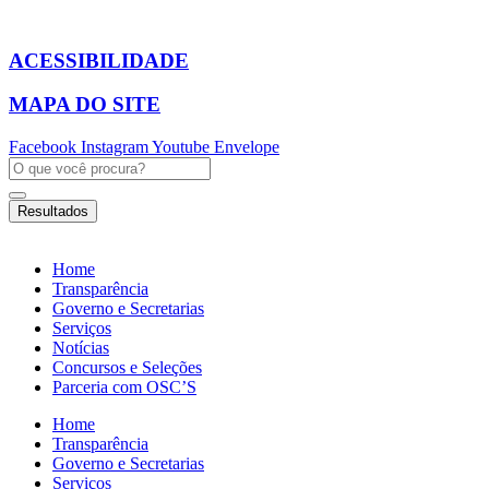
Ir
para
o
ACESSIBILIDADE
conteúdo
MAPA DO SITE
Facebook
Instagram
Youtube
Envelope
Pesquisar
...
Resultados
Home
Transparência
Governo e Secretarias
Serviços
Notícias
Concursos e Seleções
Parceria com OSC’S
Home
Transparência
Governo e Secretarias
Serviços