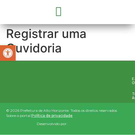
GOVERNO E SECRETARIAS
CONCURSOS E SELEÇÕES
PARCERIA COM OSC’S
Registrar uma
Ouvidoria
Abrir a barra de ferramentas
E
O
T
A
© 2026 Prefeitura de Alto Horizonte. Todos os direitos reservados.
Sobre o portal:
Política de privacidade
Desenvolvido por: