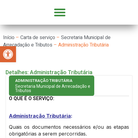
GOVERNO E SECRETARIAS
CONCURSOS E SELEÇÕES
PARCERIA COM OSC’S
Início
–
Carta de serviço
–
Secretaria Municipal de
Arrecadação e Tributos
–
Administração Tributária
Abrir a barra de ferramentas
Detalhes: Administração Tributária
ADMINISTRAÇÃO TRIBUTÁRIA
Secretaria Municipal de Arrecadação e
Tributos
O QUE É O SERVIÇO:
Administração Tributária
:
Quais os documentos necessários e/ou as etapas
obrigatórias a serem percorridas.