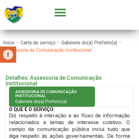
GOVERNO E SECRETARIAS
CONCURSOS E SELEÇÕES
PARCERIA COM OSC’S
Início
–
Carta de serviço
–
Gabinete do(a) Prefeito(a)
–
Abrir a barra de ferramentas
Assessoria de Comunicação Institucional
Detalhes: Assessoria de Comunicação
Institucional
ASSESSORIA DE COMUNICAÇÃO
INSTITUCIONAL
Gabinete do(a) Prefeito(a)
O QUE É O SERVIÇO:
Diz respeito à interação e ao fluxo de informação
relacionados a temas de interesse coletivo. O
campo da comunicação pública inclui tudo que
diga respeito às ações governamentais. De forma