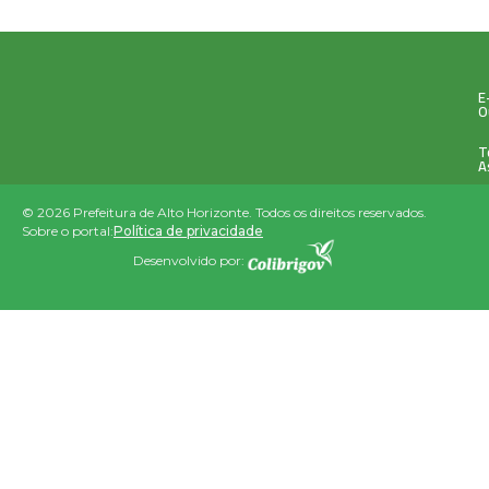
E
O
T
A
© 2026 Prefeitura de Alto Horizonte. Todos os direitos reservados.
Sobre o portal:
Política de privacidade
Desenvolvido por: