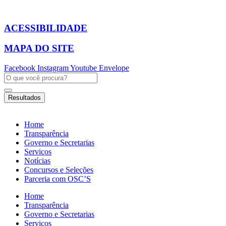
Ir
para
o
ACESSIBILIDADE
conteúdo
MAPA DO SITE
Facebook
Instagram
Youtube
Envelope
Pesquisar
...
Resultados
Home
Transparência
Governo e Secretarias
Serviços
Notícias
Concursos e Seleções
Parceria com OSC’S
Home
Transparência
Governo e Secretarias
Serviços