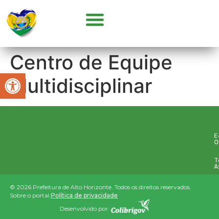
GOVERNO E SECRETARIAS
CONCURSOS E SELEÇÕES
PARCERIA COM OSC’S
Centro de Equipe
Abrir a barra de ferramentas
Multidisciplinar
E
O
T
A
© 2026 Prefeitura de Alto Horizonte. Todos os direitos reservados.
Sobre o portal:
Política de privacidade
Desenvolvido por: