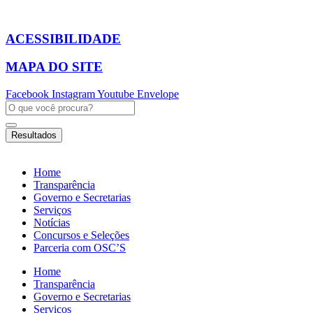
Ir
para
o
ACESSIBILIDADE
conteúdo
MAPA DO SITE
Facebook
Instagram
Youtube
Envelope
Pesquisar
...
Resultados
Home
Transparência
Governo e Secretarias
Serviços
Notícias
Concursos e Seleções
Parceria com OSC’S
Home
Transparência
Governo e Secretarias
Serviços