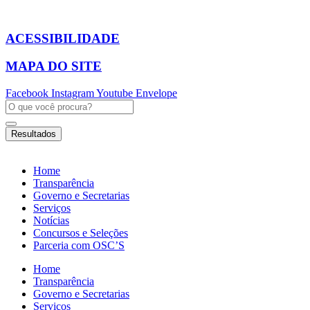
Ir
para
o
ACESSIBILIDADE
conteúdo
MAPA DO SITE
Facebook
Instagram
Youtube
Envelope
Pesquisar
...
Resultados
Home
Transparência
Governo e Secretarias
Serviços
Notícias
Concursos e Seleções
Parceria com OSC’S
Home
Transparência
Governo e Secretarias
Serviços