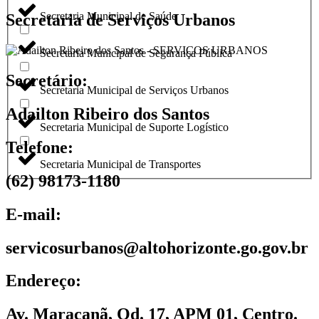
Secretaria Municipal de Saúde
Secretaria de Serviços Urbanos
Secretaria Municipal de Segurança Pública
Secretário:
Secretaria Municipal de Serviços Urbanos
Adailton Ribeiro dos Santos
Secretaria Municipal de Suporte Logístico
Telefone:
Secretaria Municipal de Transportes
(62) 98173-1180
E-mail:
servicosurbanos@altohorizonte.go.gov.br
Endereço:
Av. Maracanã, Qd. 17, APM 01, Centro.