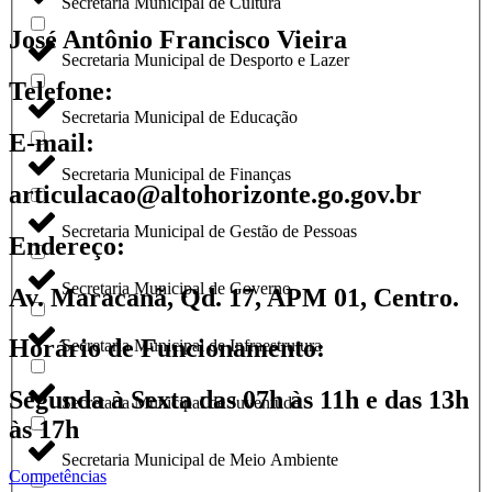
Secretaria Municipal de Cultura
José Antônio Francisco Vieira
Secretaria Municipal de Desporto e Lazer
Telefone:
Secretaria Municipal de Educação
E-mail:
Secretaria Municipal de Finanças
articulacao@altohorizonte.go.gov.br
Secretaria Municipal de Gestão de Pessoas
Endereço:
Secretaria Municipal de Governo
Av. Maracanã, Qd. 17, APM 01, Centro.
Horário de Funcionamento:
Secretaria Municipal de Infraestrutura
Segunda à Sexta das 07h às 11h e das 13h
Secretaria Municipal de Juventude
às 17h
Secretaria Municipal de Meio Ambiente
Competências