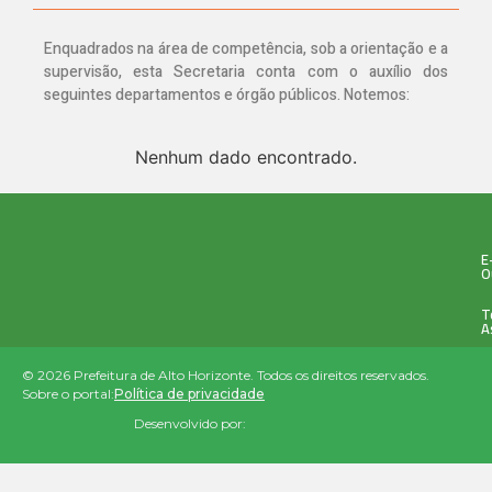
Enquadrados na área de competência, sob a orientação e a
supervisão, esta Secretaria conta com o auxílio dos
seguintes departamentos e órgão públicos. Notemos:
Nenhum dado encontrado.
E
O
T
A
© 2026 Prefeitura de Alto Horizonte. Todos os direitos reservados.
Sobre o portal:
Política de privacidade
Desenvolvido por: