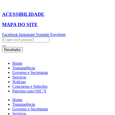
Ir
para
o
ACESSIBILIDADE
conteúdo
MAPA DO SITE
Facebook
Instagram
Youtube
Envelope
Pesquisar
...
Resultados
Home
Transparência
Governo e Secretarias
Serviços
Notícias
Concursos e Seleções
Parceria com OSC’S
Home
Transparência
Governo e Secretarias
Serviços