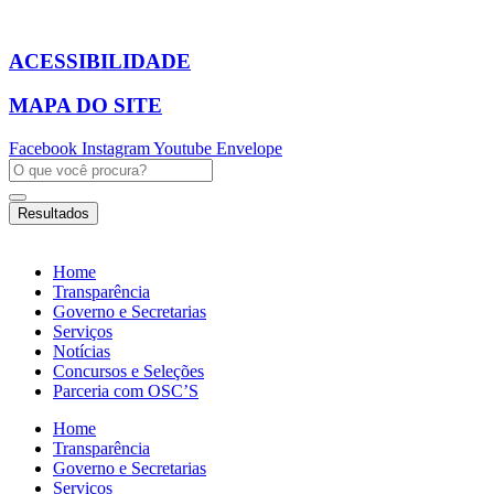
Ir
para
o
ACESSIBILIDADE
conteúdo
MAPA DO SITE
Facebook
Instagram
Youtube
Envelope
Pesquisar
...
Resultados
Home
Transparência
Governo e Secretarias
Serviços
Notícias
Concursos e Seleções
Parceria com OSC’S
Home
Transparência
Governo e Secretarias
Serviços