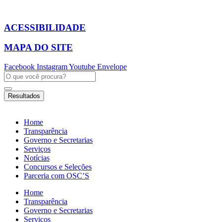
Ir
para
o
ACESSIBILIDADE
conteúdo
MAPA DO SITE
Facebook
Instagram
Youtube
Envelope
Pesquisar
...
Resultados
Home
Transparência
Governo e Secretarias
Serviços
Notícias
Concursos e Seleções
Parceria com OSC’S
Home
Transparência
Governo e Secretarias
Serviços