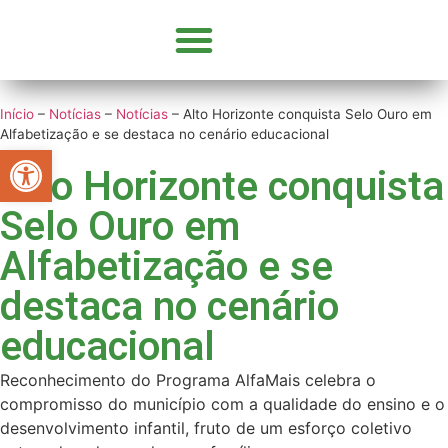
GOVERNO E SECRETARIAS
CONCURSOS E SELEÇÕES
PARCERIA COM OSC’S
Início
–
Notícias
–
Notícias
–
Alto Horizonte conquista Selo Ouro em
Alfabetização e se destaca no cenário educacional
Abrir a barra de ferramentas
Alto Horizonte conquista
Selo Ouro em
Alfabetização e se
destaca no cenário
educacional
Reconhecimento do Programa AlfaMais celebra o
compromisso do município com a qualidade do ensino e o
desenvolvimento infantil, fruto de um esforço coletivo