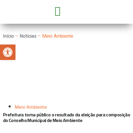
GOVERNO E SECRETARIAS
CONCURSOS E SELEÇÕES
PARCERIA COM OSC’S
Início
–
Notícias
–
Meio Ambiente
Abrir a barra de ferramentas
Meio Ambiente
Prefeitura torna público o resultado da eleição para composição
do Conselho Municipal de Meio Ambiente